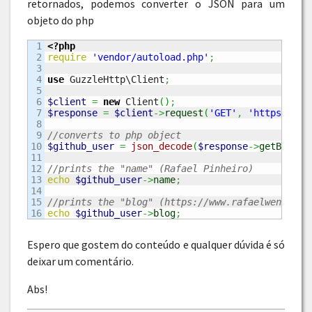
retornados, podemos converter o JSON para um
objeto do php
1

<?php
2

require
'vendor/autoload.php'
;
3

4

use
 GuzzleHttp\Client
;
5

6

$client
=
new
 Client
(
)
;
7

$response
=
$client
->
request
(
'GET'
,
'https://ap
8

9

//converts to php object
10

$github_user
=
json_decode
(
$response
->
getBody
(
)
11

12

//prints the "name" (Rafael Pinheiro)
13

echo
$github_user
->
name
;
14

15

//prints the "blog" (https://www.rafaelwendel.c
echo
$github_user
->
blog
;
Espero que gostem do conteúdo e qualquer dúvida é só
deixar um comentário.
Abs!