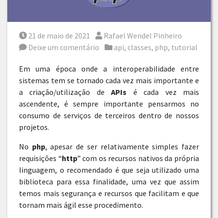
Posted on
Por
21 de maio de 2021
Rafael Wendel Pinheiro
Posted in
Deixe um comentário
api
,
classes
,
php
,
tutorial
Em uma época onde a interoperabilidade entre
sistemas tem se tornado cada vez mais importante e
a criação/utilização de
APIs
é cada vez mais
ascendente, é sempre importante pensarmos no
consumo de serviços de terceiros dentro de nossos
projetos.
No
php
, apesar de ser relativamente simples fazer
requisições “
http
” com os recursos nativos da própria
linguagem, o recomendado é que seja utilizado uma
biblioteca para essa finalidade, uma vez que assim
temos mais segurança e recursos que facilitam e que
tornam mais ágil esse procedimento.