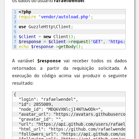
os dados do usuário
rafaelwendel
1

<?php
2

require
'vendor/autoload.php'
;
3

4

use
 GuzzleHttp\Client
;
5

6

$client
=
new
 Client
(
)
;
7

$response
=
$client
->
request
(
'GET'
,
'https://api
echo
$response
->
getBody
(
)
;
A variável
$response
vai receber todos os dados
retornados a partir da requisição solicitada. A
execução do código acima vai produzir o seguinte
resultado:
{

  "login": "rafaelwendel",

  "id": 2855089,

  "node_id": "MDQ6VXNlcjI4NTUwODk=",

  "avatar_url": "https://avatars.githubusercontent.
  "gravatar_id": "",

  "url": "https://api.github.com/users/rafaelwendel
  "html_url": "https://github.com/rafaelwendel",

  "followers_url": "https://api.github.com/users/ra