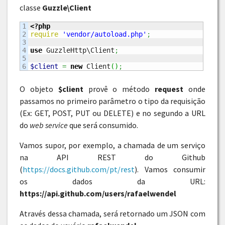
classe
Guzzle\Client
1

<?php
2

require
'vendor/autoload.php'
;
3

4

use
 GuzzleHttp\Client
;
5

$client
=
new
 Client
(
)
;
O objeto
$client
provê o método
request
onde
passamos no primeiro parâmetro o tipo da requisição
(Ex: GET, POST, PUT ou DELETE) e no segundo a URL
do
web service
que será consumido.
Vamos supor, por exemplo, a chamada de um serviço
na API REST do Github
(
https://docs.github.com/pt/rest
). Vamos consumir
os dados da URL:
https://api.github.com/users/rafaelwendel
Através dessa chamada, será retornado um JSON com