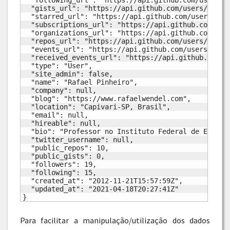
  "following_url": "https://api.github.com/users/ra
  "gists_url": "https://api.github.com/users/rafael
  "starred_url": "https://api.github.com/users/rafa
  "subscriptions_url": "https://api.github.com/user
  "organizations_url": "https://api.github.com/user
  "repos_url": "https://api.github.com/users/rafael
  "events_url": "https://api.github.com/users/rafae
  "received_events_url": "https://api.github.com/us
  "type": "User",

  "site_admin": false,

  "name": "Rafael Pinheiro",

  "company": null,

  "blog": "https://www.rafaelwendel.com",

  "location": "Capivari-SP, Brasil",

  "email": null,

  "hireable": null,

  "bio": "Professor no Instituto Federal de Educaç
  "twitter_username": null,

  "public_repos": 10,

  "public_gists": 0,

  "followers": 19,

  "following": 15,

  "created_at": "2012-11-21T15:57:59Z",

  "updated_at": "2021-04-18T20:27:41Z"

}
Para facilitar a manipulação/utilização dos dados