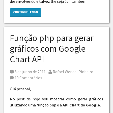
desenvolvendo e talvez lhe seja útil também.
CONTINUE LENDO
Função php para gerar
gráficos com Google
Chart API
Posted on
Por
8 de junho de 2011
Rafael Wendel Pinheiro
19 Comentários
Olá pessoal,
No post de hoje vou mostrar como gerar gráficos
utilizando uma função php e a
API Chart do Google.