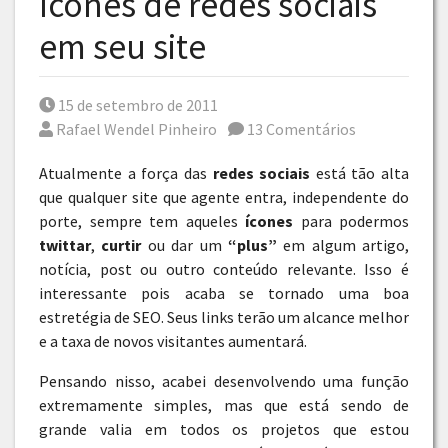
ícones de redes sociais
em seu site
Posted on
15 de setembro de 2011
Por
Rafael Wendel Pinheiro
13 Comentários
Atualmente a força das
redes sociais
está tão alta
que qualquer site que agente entra, independente do
porte, sempre tem aqueles
ícones
para podermos
twittar
,
curtir
ou dar um
“plus”
em algum artigo,
notícia, post ou outro conteúdo relevante. Isso é
interessante pois acaba se tornado uma boa
estretégia de SEO. Seus links terão um alcance melhor
e a taxa de novos visitantes aumentará.
Pensando nisso, acabei desenvolvendo uma função
extremamente simples, mas que está sendo de
grande valia em todos os projetos que estou